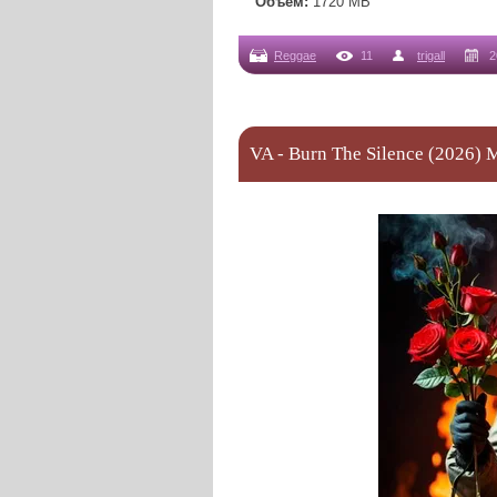
Объем:
1720 МB
Reggae
11
trigall
2
VA - Burn The Silence (2026) 