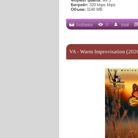
Формат файла:
MP3
Битрейт:
320 kbps kbps
Объем:
1140 МB
Synthwave
12
trigall
VA - Warm Improvisation (202