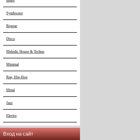
Blues
Synthwave
Reggae
Disco
Melodic House & Techno
Minimal
Rap, Hip-Hop
Metal
Jazz
Electro
Вход на сайт