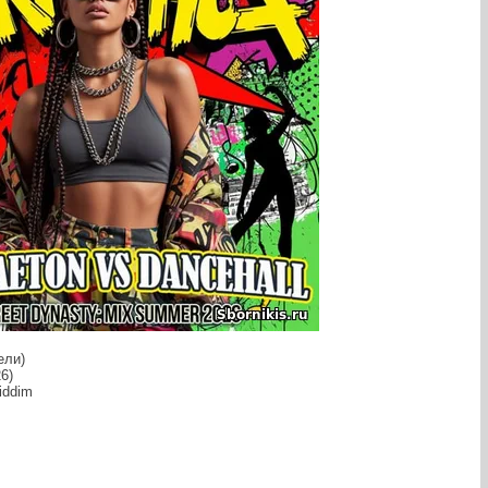
ели)
6)
iddim