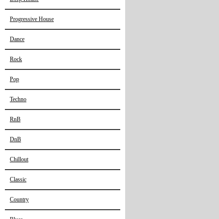
Progressive House
Dance
Rock
Pop
Techno
RnB
DnB
Chillout
Classic
Country