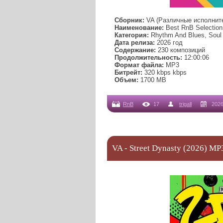
Сборник:
VA (Различные исполнит
Наименование:
Best RnB Selection
Категория:
Rhythm And Blues, Soul
Дата релиза:
2026 год
Содержание:
230 композиций
Продолжительность:
12:00:06
Формат файла:
MP3
Битрейт:
320 kbps kbps
Объем:
1700 МB
RnB
17
trigall
2026
VA - Street Dynasty (2026) MP