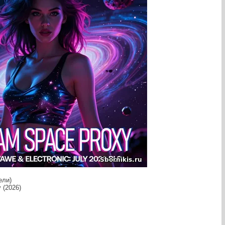
ели)
 (2026)