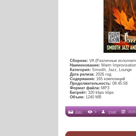
Сборник:
VA (Различные исполнит
Наименование:
Warm Improvisation
Категория:
Smooth, Jazz, Lounge
Дата релиза:
2026 год
Содержание:
165 композиций
Продолжительность:
08:45:58
Формат файла:
MP3
Битрейт:
320 kbps kbps
Объем:
1240 МB
Jazz
9
trigall
2026