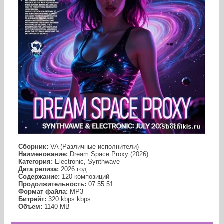
Сборник:
VA (Различные исполнители)
Наименование:
Dream Space Proxy (2026)
Категория:
Electronic, Synthwave
Дата релиза:
2026 год
Содержание:
120 композиций
Продолжительность:
07:55:51
Формат файла:
MP3
Битрейт:
320 kbps kbps
Объем:
1140 МB