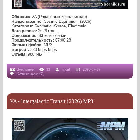
Сборник:
VA (Различные исполнители)
Наименование:
Cosmic Equilibrium (2026)
Категория:
Synthetic, Space, Electronic
Дата релиза:
2026 год
Содержание:
83 композиций
Продолжительность:
07:00:28
Формат файла:
MP3
Битрейт:
320 kbps kbps
Объем:
980 МB
Synthwave
33
trigall
2026-07-09
Комментарии (0)
VA - Intergalactic Transit (2026) MP3