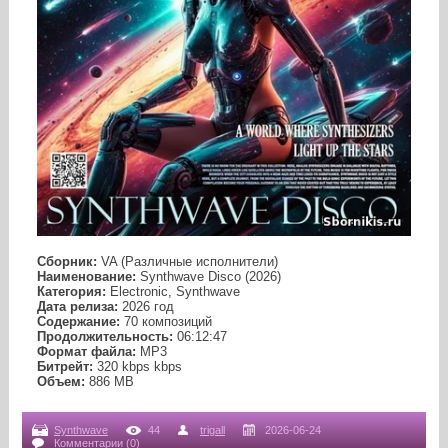
Сборник:
VA (Различные исполнители)
Наименование:
Synthwave Disco (2026)
Категория:
Electronic, Synthwave
Дата релиза:
2026 год
Содержание:
70 композиций
Продолжительность:
06:12:47
Формат файла:
MP3
Битрейт:
320 kbps kbps
Объем:
886 МB
Synthwave
44
trigall
2026-06-24
Комментарии (0)