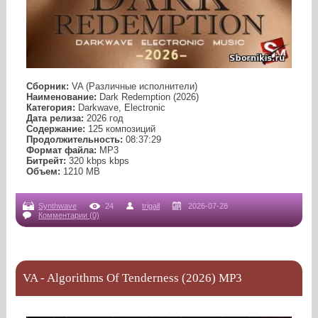
Сборник:
VA (Различные исполнители)
Наименование:
Dark Redemption (2026)
Категория:
Darkwave, Electronic
Дата релиза:
2026 год
Содержание:
125 композиций
Продолжительность:
08:37:29
Формат файла:
MP3
Битрейт:
320 kbps kbps
Объем:
1210 МB
Synthwave
24
trigall
2026-07-28
Комментарии (0)
VA - Algorithms Of Tenderness (2026) MP3