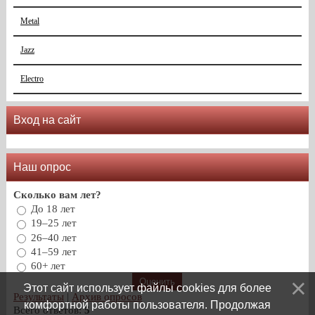
Metal
Jazz
Electro
Вход на сайт
Наш опрос
Сколько вам лет?
До 18 лет
19–25 лет
26–40 лет
41–59 лет
60+ лет
Этот сайт использует файлы cookies для более
Результаты
|
Архив опросов
комфортной работы пользователя. Продолжая
Всего ответов:
5