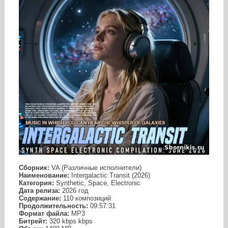
Сборник:
VA (Различные исполнители)
Наименование:
Intergalactic Transit (2026)
Категория:
Synthetic, Space, Electronic
Дата релиза:
2026 год
Содержание:
110 композиций
Продолжительность:
09:57:31
Формат файла:
MP3
Битрейт:
320 kbps kbps