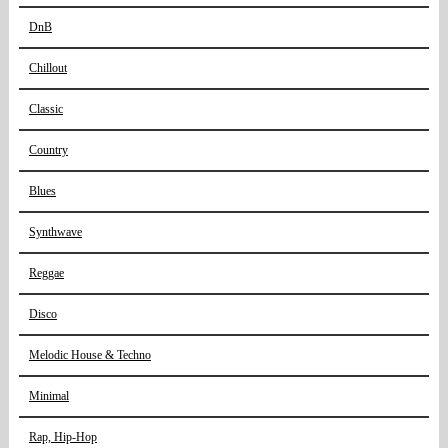
DnB
Chillout
Classic
Country
Blues
Synthwave
Reggae
Disco
Melodic House & Techno
Minimal
Rap, Hip-Hop