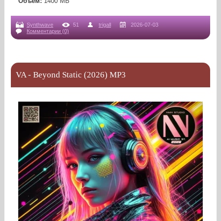
Объем:
1400 МB
Synthwave
51
trigall
2026-07-03
Комментарии (0)
VA - Beyond Static (2026) MP3