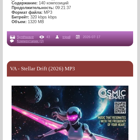
Содержание:
140 композиций
Продолжительность:
09:21:37
Формат файла:
MP3
Битрейт:
320 kbps kbps
Объем:
1320 МB
Synthwave
43
trigall
2026-07-17
Комментарии (0)
VA - Stellar Drift (2026) MP3