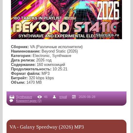
Сборник:
VA (Различные исполнители)
Наименование:
Beyond Static (2026)
Категория:
Electronic, Synthwave
Дата релиза:
2026 год
Содержание:
160 композиций
Продолжительность:
10:25:21
Формат файла:
MP3
Битрейт:
320 kbps kbps
Объем:
1470 МB
Synthwave
46
trigall
2026-06-28
Комментарии (0)
VA - Galaxy Speedway (2026) MP3