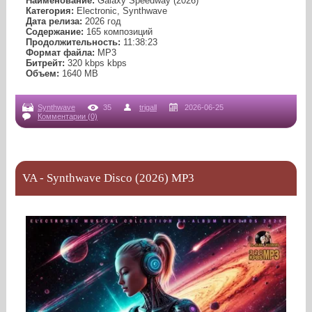
Наименование:
Galaxy Speedway (2026)
Категория:
Electronic, Synthwave
Дата релиза:
2026 год
Содержание:
165 композиций
Продолжительность:
11:38:23
Формат файла:
MP3
Битрейт:
320 kbps kbps
Объем:
1640 МB
Synthwave
35
trigall
2026-06-25
Комментарии (0)
VA - Synthwave Disco (2026) MP3