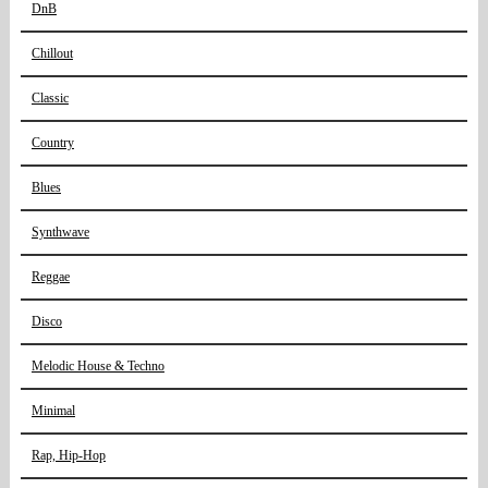
DnB
Chillout
Classic
Country
Blues
Synthwave
Reggae
Disco
Melodic House & Techno
Minimal
Rap, Hip-Hop