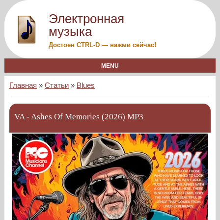
Электронная
музыка
Достоен CTRL-D — нажми сейчас!
MENU
Главная
»
Статьи
»
Blues
VA - Ashes Of Memories (2026) MP3