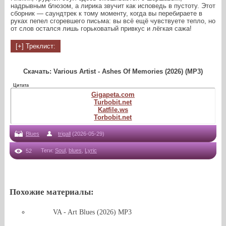
надрывным блюзом, а лирика звучит как исповедь в пустоту. Этот
сборник — саундтрек к тому моменту, когда вы перебираете в
руках пепел сгоревшего письма: вы всё ещё чувствуете тепло, но
от слов остался лишь горьковатый привкус и лёгкая сажа!
Скачать: Various Artist - Ashes Of Memories (2026) (MP3)
Цитата
Gigapeta.com
Turbobit.net
Katfile.ws
Torbobit.net
Blues
trigall
(2026-05-29)
Теги
:
Soul
,
blues
,
Lyric
52
Похожие материалы:
VA - Art Blues (2026) MP3