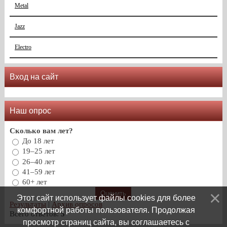
Metal
Jazz
Electro
Вход на сайт
Наш опрос
Сколько вам лет?
До 18 лет
19–25 лет
26–40 лет
41–59 лет
60+ лет
Этот сайт использует файлы cookies для более
Результаты
|
Архив опросов
комфортной работы пользователя. Продолжая
Всего ответов:
5
просмотр страниц сайта, вы соглашаетесь с