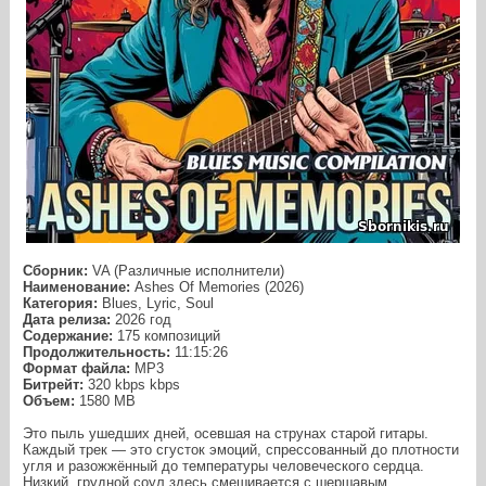
Сборник:
VA (Различные исполнители)
Наименование:
Ashes Of Memories (2026)
Категория:
Blues, Lyric, Soul
Дата релиза:
2026 год
Содержание:
175 композиций
Продолжительность:
11:15:26
Формат файла:
MP3
Битрейт:
320 kbps kbps
Объем:
1580 МB
Это пыль ушедших дней, осевшая на струнах старой гитары.
Каждый трек — это сгусток эмоций, спрессованный до плотности
угля и разожжённый до температуры человеческого сердца.
Низкий, грудной соул здесь смешивается с шершавым,