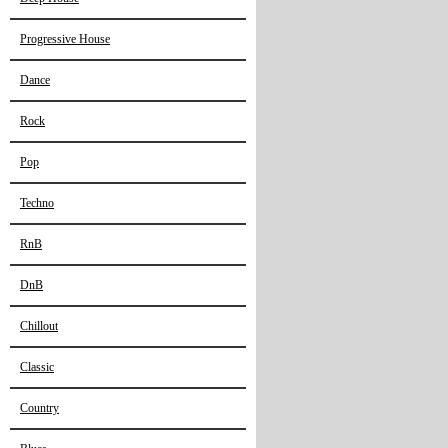
Progressive House
Dance
Rock
Pop
Techno
RnB
DnB
Chillout
Classic
Country