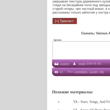
шершавая текстура деревянного кузов
глядя на бескрайние поля под звёздны
старой гитары, про честный вокал, в 
рассказаны только шёпотом у костра 
Скачать: Various A
Цитата
Country
trigall
(2026-05-29)
Теги
:
compilation
,
Country
,
folk
62
Похожие материалы:
VA - Stars, Songs, And F