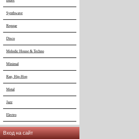
Blues
Synthwave
Reggae
Disco
Melodic House & Techno
Minimal
Rap, Hip-Hop
Metal
Jazz
Electro
Вход на сайт