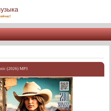
музыка
ейчас!
usic (2026) MP3