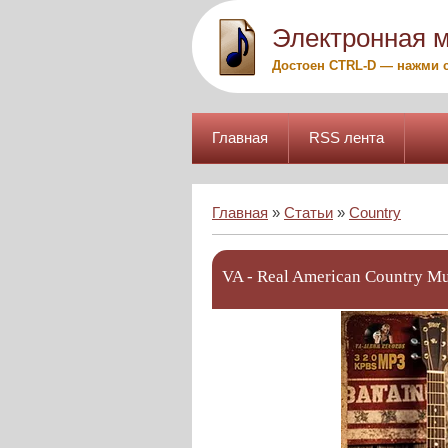
Электронная 
Достоен CTRL-D — нажми с
Главная
RSS лента
Главная
»
Статьи
»
Country
VA - Real American Country M