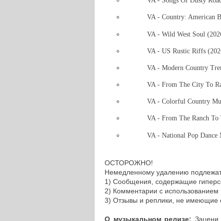
VA - Songs Of Dusty Roa
VA - Country: American 
VA - Wild West Soul (20
VA - US Rustic Riffs (20
VA - Modern Country Tr
VA - From The City To R
VA - Colorful Country M
VA - From The Ranch To 
VA - National Pop Dance
ОСТОРОЖНО!
Немедленному удалению подлежат
1) Сообщения, содержащие гиперс
2) Комментарии с использованием 
3) Отзывы и реплики, не имеющие
О музыкальном релизе:
Зацени н