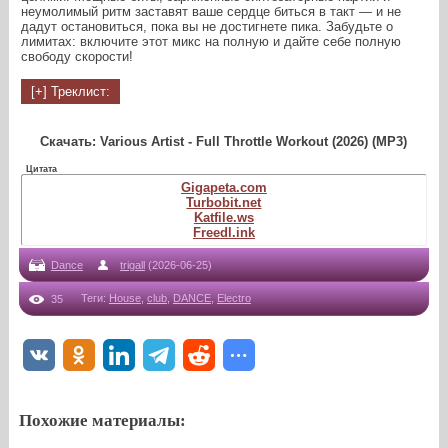
неумолимый ритм заставят ваше сердце биться в такт — и не
дадут остановиться, пока вы не достигнете пика. Забудьте о
лимитах: включите этот микс на полную и дайте себе полную
свободу скорости!
Скачать: Various Artist - Full Throttle Workout (2026) (MP3)
Цитата
Gigapeta.com
Turbobit.net
Katfile.ws
Freedl.ink
Dance
trigall
(2026-06-25)
Теги
:
House
,
club
,
DANCE
,
Electro
35
Похожие материалы: