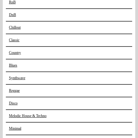
RnB
DnB
Chillout
Classic
Country
Blues
Synthwave
Reggae
Disco
Melodic House & Techno
Minimal