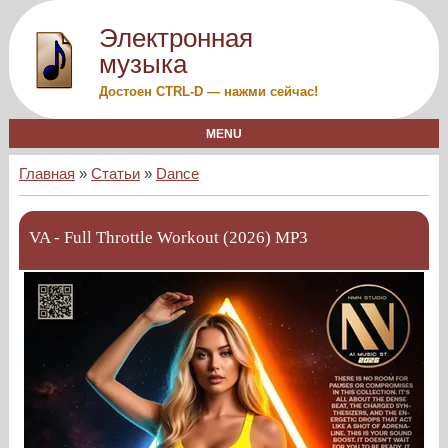
Электронная
музыка
Достоен CTRL-D — нажми сейчас!
MENU
Главная
»
Статьи
»
Dance
VA - Full Throttle Workout (2026) MP3