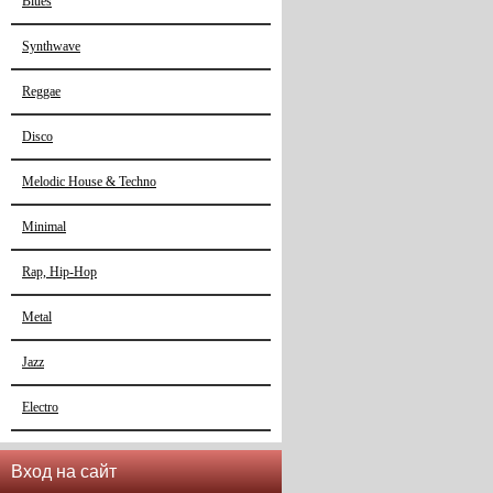
Blues
Synthwave
Reggae
Disco
Melodic House & Techno
Minimal
Rap, Hip-Hop
Metal
Jazz
Electro
Вход на сайт