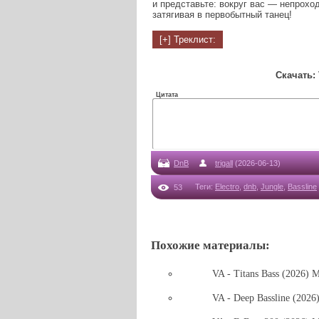
и представьте: вокруг вас — непроход
затягивая в первобытный танец!
Скачать: 
Цитата
DnB
trigall
(2026-06-13)
Теги
:
Electro
,
dnb
,
Jungle
,
Bassline
53
Похожие материалы:
VA - Titans Bass (2026) 
VA - Deep Bassline (202