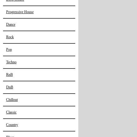
Progressive House
Dance
Rock
Pop
Techno
RnB
DnB
Chillout
Classic
Country