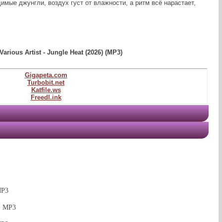
имые джунгли, воздух густ от влажности, а ритм всё нарастает,
Various Artist - Jungle Heat (2026) (MP3)
Gigapeta.com
Turbobit.net
Katfile.ws
Freedl.ink
MP3
6) MP3