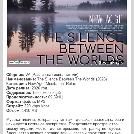
Сборник:
VA (Различные исполнители)
Наименование:
The Silence Between The Worlds (2026)
Категория:
New Age, Meditation, Relax
Дата релиза:
2026 год
Содержание:
155 композиций
Продолжительность:
09:59:01
Формат файла:
MP3
Битрейт:
320 kbps kbps
Объем:
1410 МB
Музыка тишины, которая звучит там, где заканчиваются слова и
начинается истинное восприятие. Представьте пространство
между мирами: место, где нет времени, нет границ, нет суеты.
Здесь ветер шепчет древние тайны, звёзды поют свои вечные