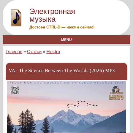
Электронная
музыка
Достоен CTRL-D — нажми сейчас!
MENU
Главная
»
Статьи
»
Electro
VA - The Silence Between The Worlds (2026) MP3