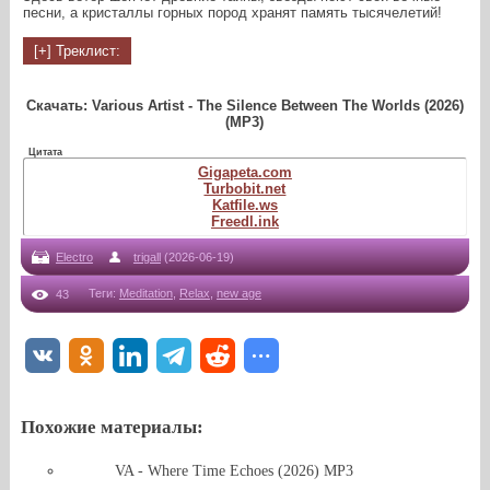
песни, а кристаллы горных пород хранят память тысячелетий!
Скачать: Various Artist - The Silence Between The Worlds (2026)
(MP3)
Цитата
Gigapeta.com
Turbobit.net
Katfile.ws
Freedl.ink
Electro
trigall
(2026-06-19)
Теги
:
Meditation
,
Relax
,
new age
43
Похожие материалы:
VA - Where Time Echoes (2026) MP3