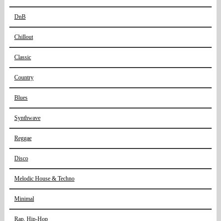
DnB
Chillout
Classic
Country
Blues
Synthwave
Reggae
Disco
Melodic House & Techno
Minimal
Rap, Hip-Hop