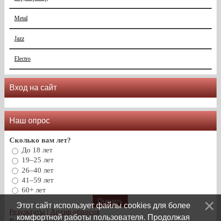
Metal
Jazz
Electro
Вход на сайт
Наш опрос
Сколько вам лет?
До 18 лет
19–25 лет
26–40 лет
41–59 лет
60+ лет
Этот сайт использует файлы cookies для более
Результаты
|
Архив опросов
комфортной работы пользователя. Продолжая
Всего ответов:
5