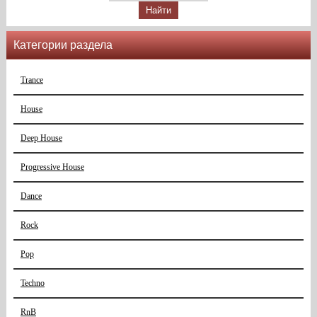
Категории раздела
Trance
House
Deep House
Progressive House
Dance
Rock
Pop
Techno
RnB