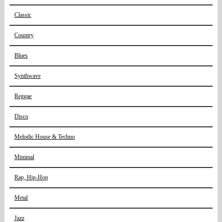
Classic
Country
Blues
Synthwave
Reggae
Disco
Melodic House & Techno
Minimal
Rap, Hip-Hop
Metal
Jazz