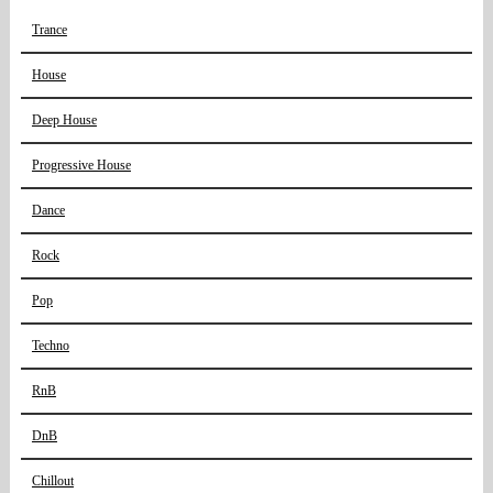
Trance
House
Deep House
Progressive House
Dance
Rock
Pop
Techno
RnB
DnB
Chillout