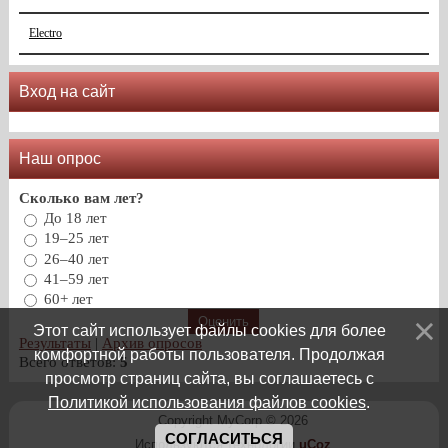
Electro
Вход на сайт
Наш опрос
Сколько вам лет?
До 18 лет
19–25 лет
26–40 лет
41–59 лет
60+ лет
Этот сайт использует файлы cookies для более
Результаты
|
Архив опросов
комфортной работы пользователя. Продолжая
Всего ответов:
5
просмотр страниц сайта, вы соглашаетесь с
Политикой использования файлов cookies
.
Copyright MyCorp © 2026
СОГЛАСИТЬСЯ
Используются технологии
uCoz