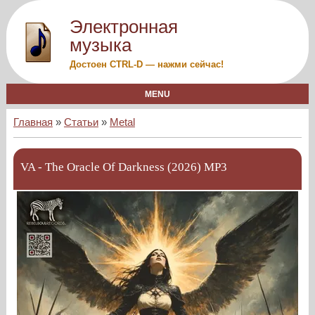
Электронная
музыка
Достоен CTRL-D — нажми сейчас!
MENU
Главная
»
Статьи
»
Metal
VA - The Oracle Of Darkness (2026) MP3