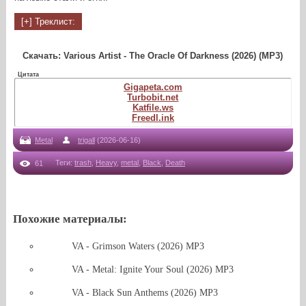
Скачать: Various Artist - The Oracle Of Darkness (2026) (MP3)
Цитата
Gigapeta.com
Turbobit.net
Katfile.ws
Freedl.ink
Metal
trigall
(2026-06-16)
Теги
:
trash
,
Heavy
,
metal
,
Black
,
Death
61
Похожие материалы:
VA - Grimson Waters (2026) MP3
VA - Metal: Ignite Your Soul (2026) MP3
VA - Black Sun Anthems (2026) MP3