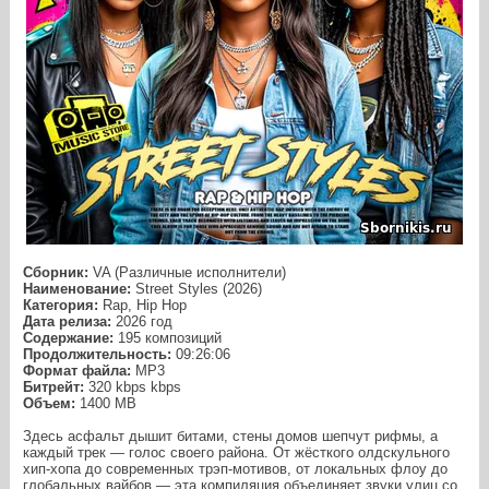
Сборник:
VA (Различные исполнители)
Наименование:
Street Styles (2026)
Категория:
Rap, Hip Hop
Дата релиза:
2026 год
Содержание:
195 композиций
Продолжительность:
09:26:06
Формат файла:
MP3
Битрейт:
320 kbps kbps
Объем:
1400 МB
Здесь асфальт дышит битами, стены домов шепчут рифмы, а
каждый трек — голос своего района. От жёсткого олдскульного
хип‑хопа до современных трэп‑мотивов, от локальных флоу до
глобальных вайбов — эта компиляция объединяет звуки улиц со