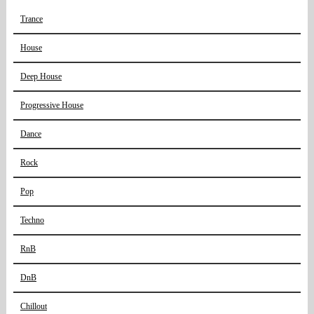
Trance
House
Deep House
Progressive House
Dance
Rock
Pop
Techno
RnB
DnB
Chillout