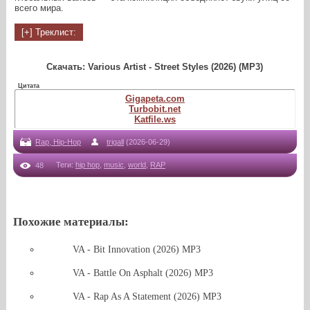
всего мира.
Скачать: Various Artist - Street Styles (2026) (MP3)
Цитата
Gigapeta.com
Turbobit.net
Katfile.ws
Rap, Hip-Hop
trigall
(2026-06-29)
Теги
:
hip hop
,
music
,
world
,
RAP
48
Похожие материалы:
VA - Bit Innovation (2026) MP3
VA - Battle On Asphalt (2026) MP3
VA - Rap As A Statement (2026) MP3