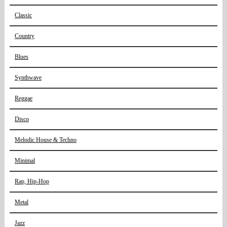
Classic
Country
Blues
Synthwave
Reggae
Disco
Melodic House & Techno
Minimal
Rap, Hip-Hop
Metal
Jazz