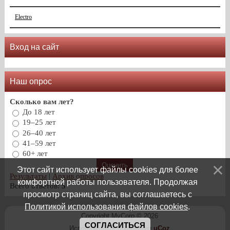
Electro
Вход на сайт
Наш опрос
Сколько вам лет?
До 18 лет
19–25 лет
26–40 лет
41–59 лет
60+ лет
Этот сайт использует файлы cookies для более
Результаты
|
Архив опросов
комфортной работы пользователя. Продолжая
Всего ответов:
5
просмотр страниц сайта, вы соглашаетесь с
Политикой использования файлов cookies
.
Copyright MyCorp © 2026
СОГЛАСИТЬСЯ
Используются технологии
uCoz