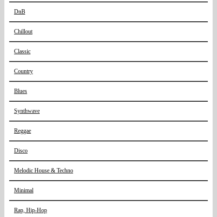
DnB
Chillout
Classic
Country
Blues
Synthwave
Reggae
Disco
Melodic House & Techno
Minimal
Rap, Hip-Hop