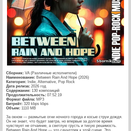
Сборник:
VA (Различные исполнители)
Наименование:
Between Rain And Hope (2026)
Категория:
Indie, Alternative, Pop Rock
Дата релиза:
2026 год
Содержание:
130 композиций
Продолжительность:
07:52:19
Формат файла:
MP3
Битрейт:
320 kbps kbps
Объем:
1110 МB
За окном — размытые огни ночного города и косые струи дождя.
Он не знает, что будет завтра, но впервые за долгое время
чувствует не отчаяние, а светлую грусть и тихую решимость.
Between Rain And Hope — это саундтрек к этой сцене. Это