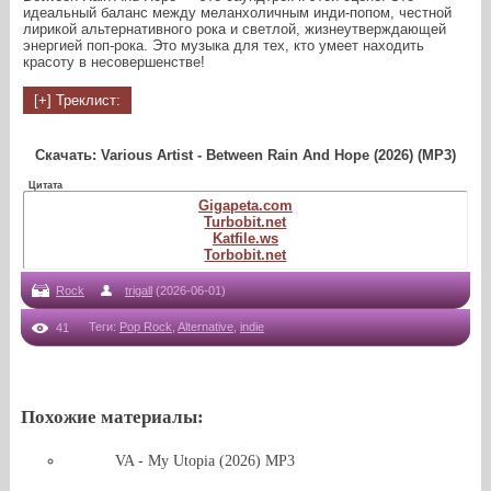
идеальный баланс между меланхоличным инди-попом, честной
лирикой альтернативного рока и светлой, жизнеутверждающей
энергией поп-рока. Это музыка для тех, кто умеет находить
красоту в несовершенстве!
Скачать: Various Artist - Between Rain And Hope (2026) (MP3)
Цитата
Gigapeta.com
Turbobit.net
Katfile.ws
Torbobit.net
Rock
trigall
(2026-06-01)
Теги
:
Pop Rock
,
Alternative
,
indie
41
Похожие материалы:
VA - My Utopia (2026) MP3