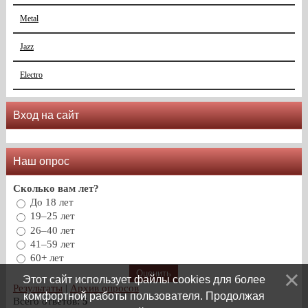
Metal
Jazz
Electro
Вход на сайт
Наш опрос
Сколько вам лет?
До 18 лет
19–25 лет
26–40 лет
41–59 лет
60+ лет
Этот сайт использует файлы cookies для более
Результаты
|
Архив опросов
комфортной работы пользователя. Продолжая
Всего ответов:
5