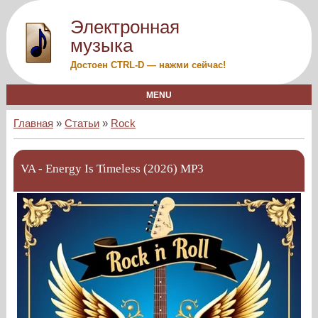
Электронная
музыка
Достоен CTRL-D — нажми сейчас!
MENU
Главная
»
Статьи
»
Rock
VA - Energy Is Timeless (2026) MP3