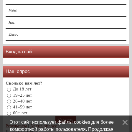
Metal
Jazz
Electro
Вход на сайт
Наш опрос
Сколько вам лет?
До 18 лет
19–25 лет
26–40 лет
41–59 лет
60+ лет
Этот сайт использует файлы cookies для более
Результаты
|
Архив опросов
комфортной работы пользователя. Продолжая
Всего ответов:
5