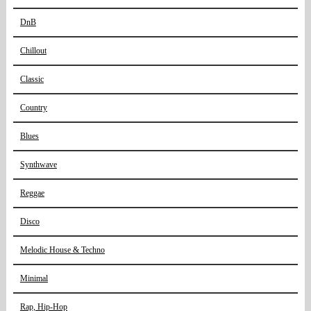
DnB
Chillout
Classic
Country
Blues
Synthwave
Reggae
Disco
Melodic House & Techno
Minimal
Rap, Hip-Hop