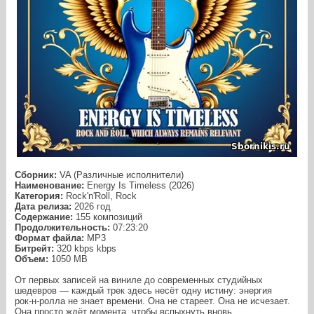
Сборник:
VA (Различные исполнители)
Наименование:
Energy Is Timeless (2026)
Категория:
Rock'n'Roll, Rock
Дата релиза:
2026 год
Содержание:
155 композиций
Продолжительность:
07:23:20
Формат файла:
MP3
Битрейт:
320 kbps kbps
Объем:
1050 МB
От первых записей на виниле до современных студийных
шедевров — каждый трек здесь несёт одну истину: энергия
рок‑н‑ролла не знает времени. Она не стареет. Она не исчезает.
Она просто ждёт момента, чтобы вспыхнуть вновь.