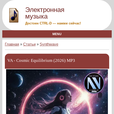
Электронная
музыка
Достоен CTRL-D — нажми сейчас!
MENU
Главная
»
Статьи
»
Synthwave
VA - Cosmic Equilibrium (2026) MP3