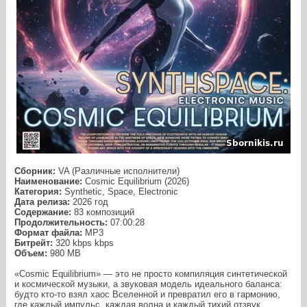
Сборник:
VA (Различные исполнители)
Наименование:
Cosmic Equilibrium (2026)
Категория:
Synthetic, Space, Electronic
Дата релиза:
2026 год
Содержание:
83 композиций
Продолжительность:
07:00:28
Формат файла:
MP3
Битрейт:
320 kbps kbps
Объем:
980 МB
«Cosmic Equilibrium» — это не просто компиляция синтетической
и космической музыки, а звуковая модель идеального баланса:
будто кто‑то взял хаос Вселенной и превратил его в гармонию,
где каждый импульс, каждая волна и каждый тихий отзвук