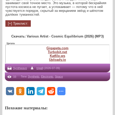
занимают своё точное место. Это музыка, в которой бескрайняя
пустота космоса не пугает, а успокаивает — потому что в ней
чувствуется порядок, скрытый за мерцанием звёзд и шёпотом
далёких туманностей.
Скачать: Various Artist - Cosmic Equilibrium (2026) (MP3)
Цитата
Gigapeta.com
Turbobit.net
Katfile.ws
Uploady.io
Synthwave
trigall
(2026-07-09)
Теги
:
Synthetic
,
Electronic
,
Space
33
Похожие материалы: