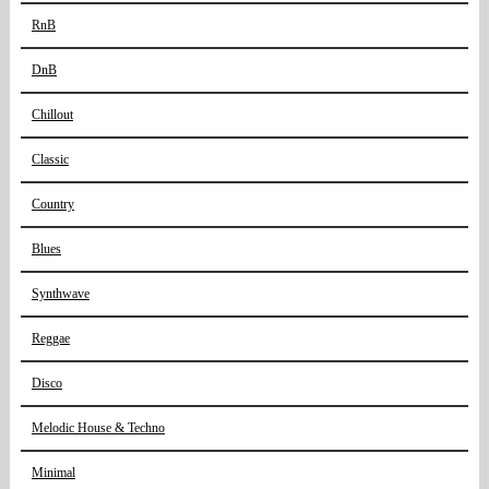
RnB
DnB
Chillout
Classic
Country
Blues
Synthwave
Reggae
Disco
Melodic House & Techno
Minimal