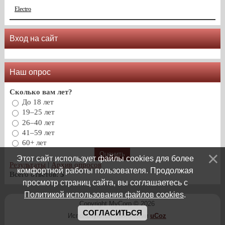
Electro
Вход на сайт
Наш опрос
Сколько вам лет?
До 18 лет
19–25 лет
26–40 лет
41–59 лет
60+ лет
Этот сайт использует файлы cookies для более
Результаты
|
Архив опросов
комфортной работы пользователя. Продолжая
Всего ответов:
5
просмотр страниц сайта, вы соглашаетесь с
Политикой использования файлов cookies
.
Copyright MyCorp © 2026
СОГЛАСИТЬСЯ
Используются технологии
uCoz