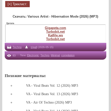
Скачать: Various Artist - Hibernation Mode (2026) (MP3)
Цитата
Gigapeta.com
Turbobit.net
Katfile.ws
Torbobit.net
Techno
trigall
(2026-05-15)
Теги
:
Electronic
,
Techno
,
Minimal
,
compilation
83
Похожие материалы:
VA - Viral Beats Vol. 12 (2026) MP3
VA - Viral Beats Vol. 13 (2026) MP3
VA - Air Of Techno (2026) MP3