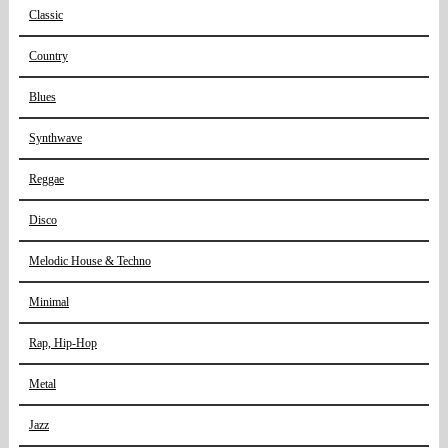
Classic
Country
Blues
Synthwave
Reggae
Disco
Melodic House & Techno
Minimal
Rap, Hip-Hop
Metal
Jazz