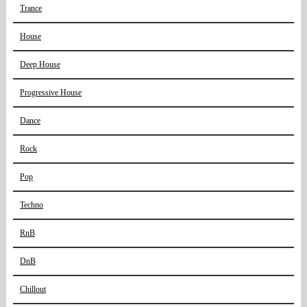
Trance
House
Deep House
Progressive House
Dance
Rock
Pop
Techno
RnB
DnB
Chillout