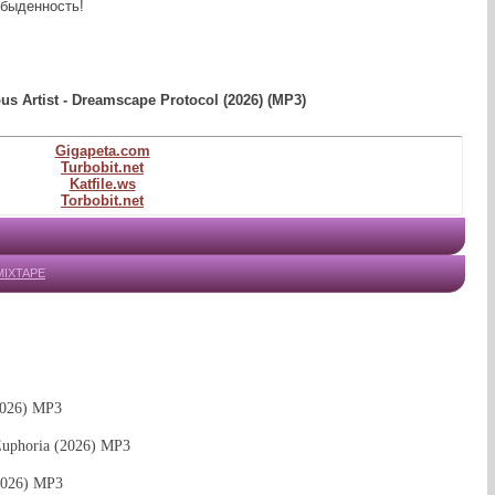
обыденность!
us Artist - Dreamscape Protocol (2026) (MP3)
Gigapeta.com
Turbobit.net
Katfile.ws
Torbobit.net
MIXTAPE
(2026) MP3
Euphoria (2026) MP3
2026) MP3