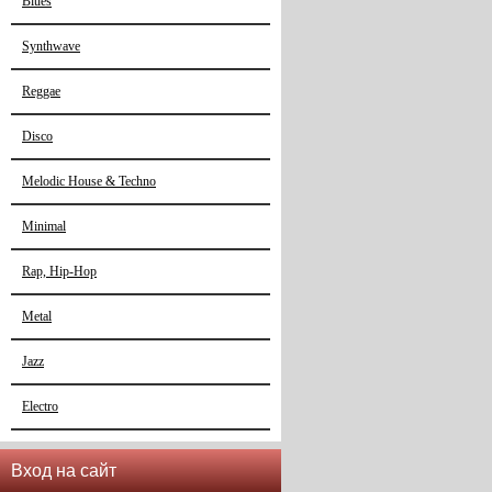
Blues
Synthwave
Reggae
Disco
Melodic House & Techno
Minimal
Rap, Hip-Hop
Metal
Jazz
Electro
Вход на сайт