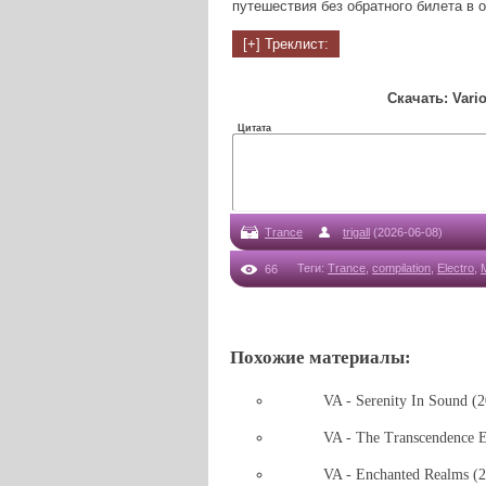
путешествия без обратного билета в 
Скачать: Vario
Цитата
Trance
trigall
(2026-06-08)
Теги
:
Trance
,
compilation
,
Electro
,
66
Похожие материалы:
VA - Serenity In Sound 
VA - The Transcendence 
VA - Enchanted Realms (