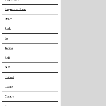
Progressive House
Dance
Rock
Pop
Techno
RnB
DnB
Chillout
Classic
Country