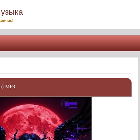
музыка
ейчас!
26) MP3