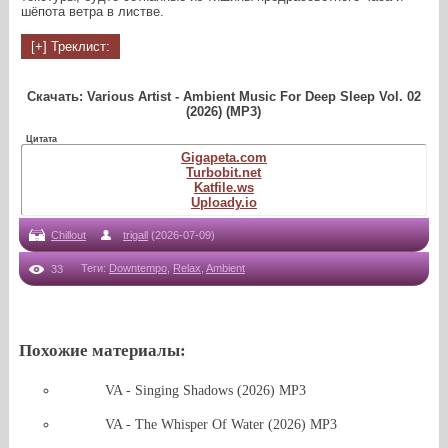
шёпота ветра в листве.
Скачать: Various Artist - Ambient Music For Deep Sleep Vol. 02
(2026) (MP3)
Цитата
Gigapeta.com
Turbobit.net
Katfile.ws
Uploady.io
Chillout
trigall
(2026-07-09)
Теги
:
Downtempo
,
Relax
,
Ambient
33
Похожие материалы:
VA - Singing Shadows (2026) MP3
VA - The Whisper Of Water (2026) MP3