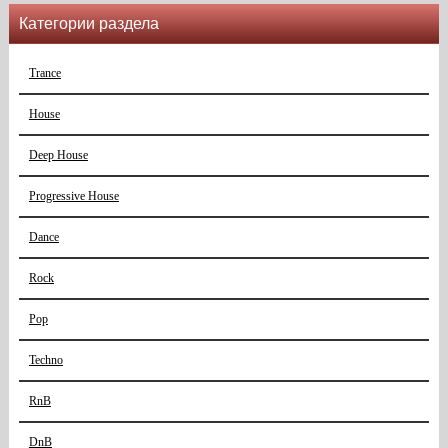
Категории раздела
Trance
House
Deep House
Progressive House
Dance
Rock
Pop
Techno
RnB
DnB