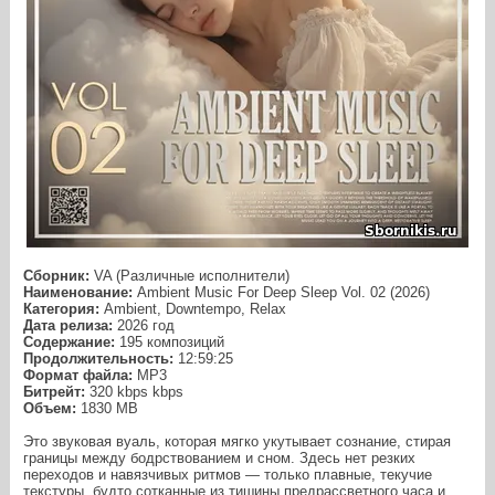
Сборник:
VA (Различные исполнители)
Наименование:
Ambient Music For Deep Sleep Vol. 02 (2026)
Категория:
Ambient, Downtempo, Relax
Дата релиза:
2026 год
Содержание:
195 композиций
Продолжительность:
12:59:25
Формат файла:
MP3
Битрейт:
320 kbps kbps
Объем:
1830 МB
Это звуковая вуаль, которая мягко укутывает сознание, стирая
границы между бодрствованием и сном. Здесь нет резких
переходов и навязчивых ритмов — только плавные, текучие
текстуры, будто сотканные из тишины предрассветного часа и