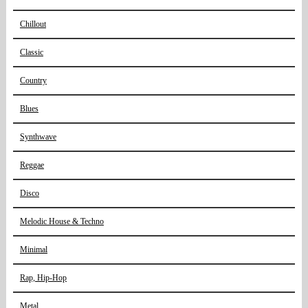
Chillout
Classic
Country
Blues
Synthwave
Reggae
Disco
Melodic House & Techno
Minimal
Rap, Hip-Hop
Metal