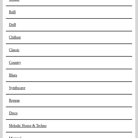
RnB
DnB
Chillout
Classic
Country
Blues
Synthwave
Reggae
Disco
Melodic House & Techno