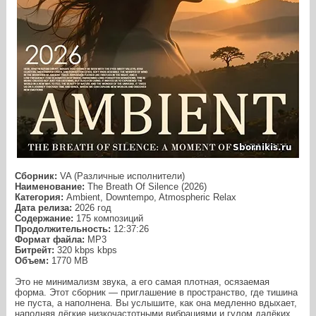
Сборник:
VA (Различные исполнители)
Наименование:
The Breath Of Silence (2026)
Категория:
Ambient, Downtempo, Atmospheric Relax
Дата релиза:
2026 год
Содержание:
175 композиций
Продолжительность:
12:37:26
Формат файла:
MP3
Битрейт:
320 kbps kbps
Объем:
1770 МB
Это не минимализм звука, а его самая плотная, осязаемая
форма. Этот сборник — приглашение в пространство, где тишина
не пуста, а наполнена. Вы услышите, как она медленно вдыхает,
наполняя лёгкие низкочастотными вибрациями и гулом далёких