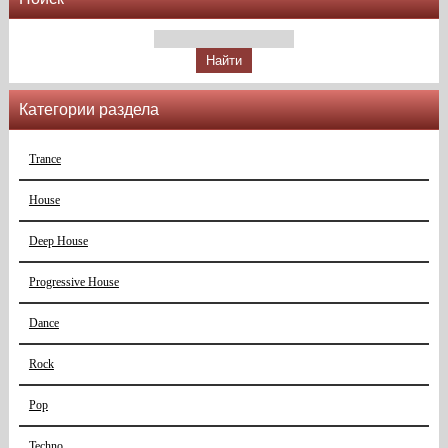
Категории раздела
Trance
House
Deep House
Progressive House
Dance
Rock
Pop
Techno