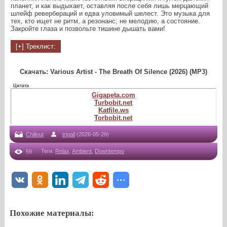
планет, и как выдыхает, оставляя после себя лишь мерцающий
шлейф ревербераций и едва уловимый шелест. Это музыка для
тех, кто ищет не ритм, а резонанс; не мелодию, а состояние.
Закройте глаза и позвольте тишине дышать вами!
Скачать: Various Artist - The Breath Of Silence (2026) (MP3)
Цитата
Gigapeta.com
Turbobit.net
Katfile.ws
Torbobit.net
Chillout
trigall
(2026-05-29)
Теги
:
Relax
,
Ambient
,
Downtempo
59
Похожие материалы: