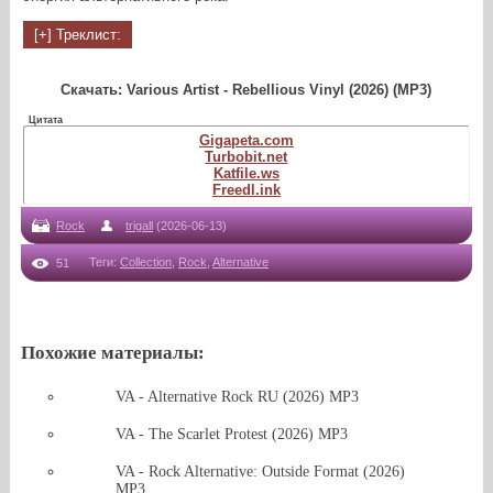
Скачать: Various Artist - Rebellious Vinyl (2026) (MP3)
Цитата
Gigapeta.com
Turbobit.net
Katfile.ws
Freedl.ink
Rock
trigall
(2026-06-13)
Теги
:
Collection
,
Rock
,
Alternative
51
Похожие материалы:
VA - Alternative Rock RU (2026) MP3
VA - The Scarlet Protest (2026) MP3
VA - Rock Alternative: Outside Format (2026)
MP3