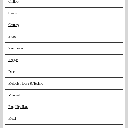
Chillout
Classic
Country
Blues
Synthwave
Reggae
Disco
Melodic House & Techno
Minimal
Rap, Hip-Hop
Metal