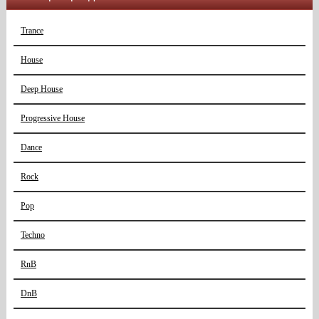
Trance
House
Deep House
Progressive House
Dance
Rock
Pop
Techno
RnB
DnB