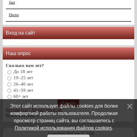
Jazz
Electro
Вход на сайт
Наш опрос
Сколько вам лет?
До 18 лет
19–25 лет
26–40 лет
41–59 лет
60+ лет
Этот сайт использует файлы cookies для более
Результаты
|
Архив опросов
комфортной работы пользователя. Продолжая
Всего ответов:
5
просмотр страниц сайта, вы соглашаетесь с
Политикой использования файлов cookies
.
Copyright MyCorp © 2026