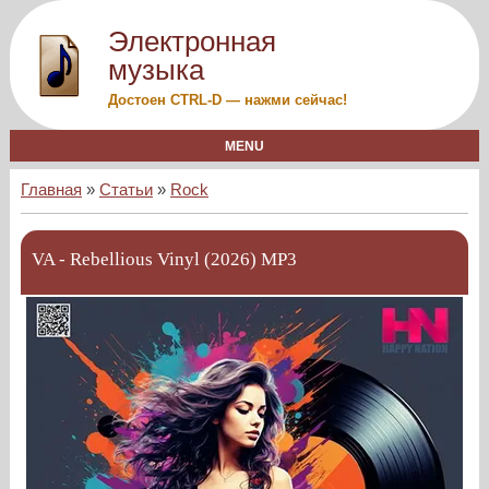
Электронная
музыка
Достоен CTRL-D — нажми сейчас!
MENU
Главная
»
Статьи
»
Rock
VA - Rebellious Vinyl (2026) MP3