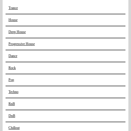
Trance
House
Deep House
Progressive House
Dance
Rock
Pop
Techno
RnB
DnB
Chillout