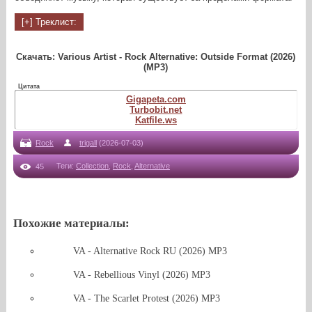
Скачать: Various Artist - Rock Alternative: Outside Format (2026)
(MP3)
Цитата
Gigapeta.com
Turbobit.net
Katfile.ws
Rock
trigall
(2026-07-03)
Теги
:
Collection
,
Rock
,
Alternative
45
Похожие материалы:
VA - Alternative Rock RU (2026) MP3
VA - Rebellious Vinyl (2026) MP3
VA - The Scarlet Protest (2026) MP3