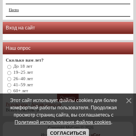
Electro
Вход на сайт
Наш опрос
Сколько вам лет?
До 18 лет
19–25 лет
26–40 лет
41–59 лет
60+ лет
Этот сайт использует файлы cookies для более
Результаты
|
Архив опросов
комфортной работы пользователя. Продолжая
Всего ответов:
5
просмотр страниц сайта, вы соглашаетесь с
Политикой использования файлов cookies
.
Copyright MyCorp © 2026
СОГЛАСИТЬСЯ
Используются технологии
uCoz