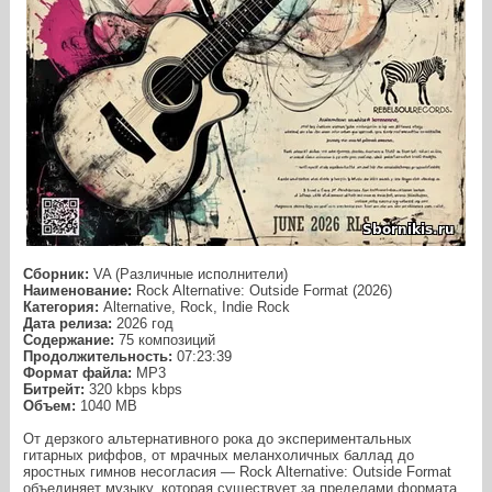
Сборник:
VA (Различные исполнители)
Наименование:
Rock Alternative: Outside Format (2026)
Категория:
Alternative, Rock, Indie Rock
Дата релиза:
2026 год
Содержание:
75 композиций
Продолжительность:
07:23:39
Формат файла:
MP3
Битрейт:
320 kbps kbps
Объем:
1040 МB
От дерзкого альтернативного рока до экспериментальных
гитарных риффов, от мрачных меланхоличных баллад до
яростных гимнов несогласия — Rock Alternative: Outside Format
объединяет музыку, которая существует за пределами формата.