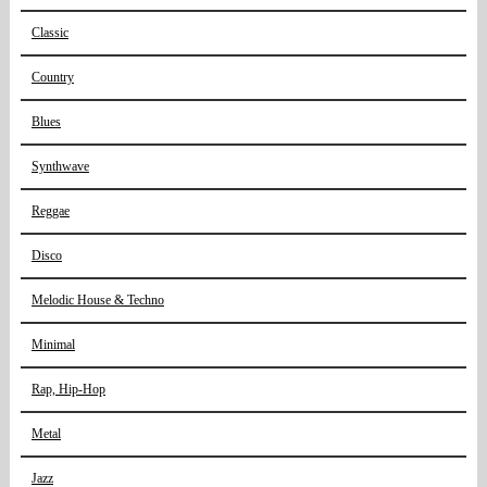
Classic
Country
Blues
Synthwave
Reggae
Disco
Melodic House & Techno
Minimal
Rap, Hip-Hop
Metal
Jazz