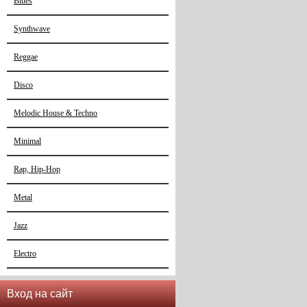
Blues
Synthwave
Reggae
Disco
Melodic House & Techno
Minimal
Rap, Hip-Hop
Metal
Jazz
Electro
Вход на сайт