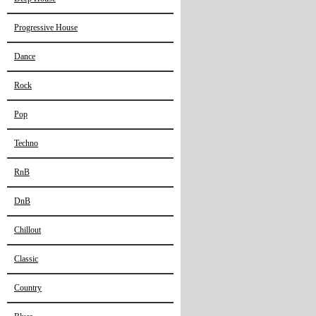
Progressive House
Dance
Rock
Pop
Techno
RnB
DnB
Chillout
Classic
Country