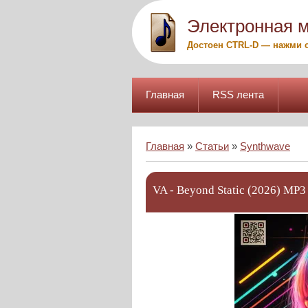
Электронная 
Достоен CTRL-D — нажми с
Главная
RSS лента
Главная
»
Статьи
»
Synthwave
VA - Beyond Static (2026) MP3