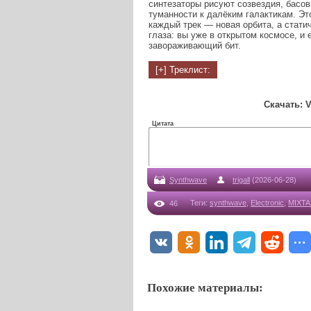
синтезаторы рисуют созвездия, басов
туманности к далёким галактикам. Эт
каждый трек — новая орбита, а стати
глаза: вы уже в открытом космосе, и
завораживающий бит.
Скачать: Va
Цитата
Synthwave
trigall
(2026-06-28)
Теги
:
synthwave
,
Electronic
,
MIXTA
46
Похожие материалы: