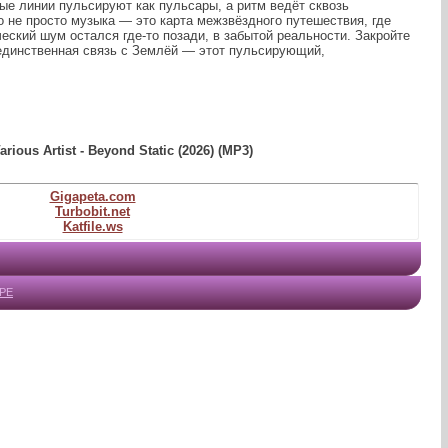
ые линии пульсируют как пульсары, а ритм ведёт сквозь
о не просто музыка — это карта межзвёздного путешествия, где
ческий шум остался где‑то позади, в забытой реальности. Закройте
 единственная связь с Землёй — этот пульсирующий,
rious Artist - Beyond Static (2026) (MP3)
Gigapeta.com
Turbobit.net
Katfile.ws
PE