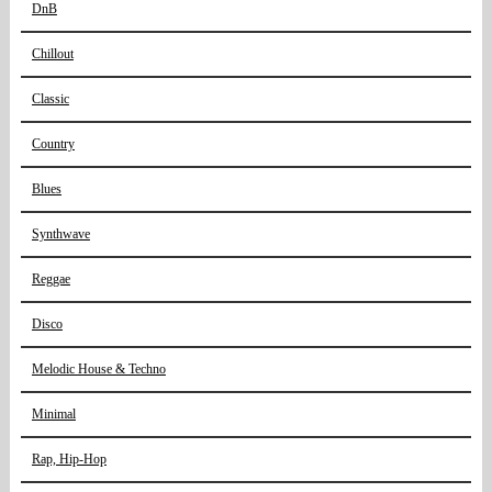
DnB
Chillout
Classic
Country
Blues
Synthwave
Reggae
Disco
Melodic House & Techno
Minimal
Rap, Hip-Hop