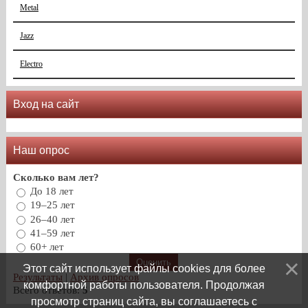
Metal
Jazz
Electro
Вход на сайт
Наш опрос
Сколько вам лет?
До 18 лет
19–25 лет
26–40 лет
41–59 лет
60+ лет
Этот сайт использует файлы cookies для более
Результаты
|
Архив опросов
комфортной работы пользователя. Продолжая
Всего ответов:
5
просмотр страниц сайта, вы соглашаетесь с