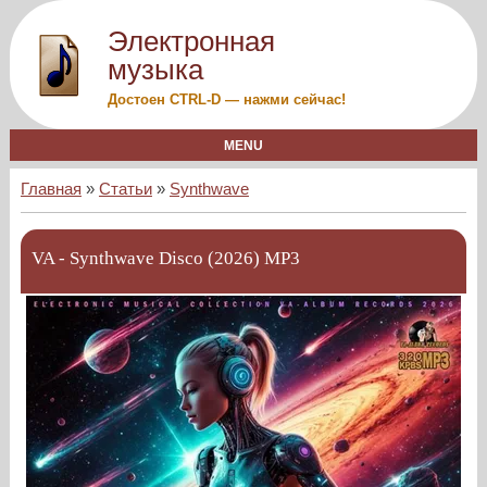
Электронная
музыка
Достоен CTRL-D — нажми сейчас!
MENU
Главная
»
Статьи
»
Synthwave
VA - Synthwave Disco (2026) MP3