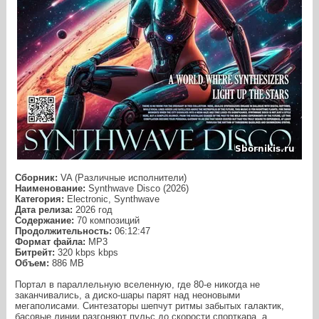
Сборник:
VA (Различные исполнители)
Наименование:
Synthwave Disco (2026)
Категория:
Electronic, Synthwave
Дата релиза:
2026 год
Содержание:
70 композиций
Продолжительность:
06:12:47
Формат файла:
MP3
Битрейт:
320 kbps kbps
Объем:
886 МB
Портал в параллельную вселенную, где 80‑е никогда не
заканчивались, а диско-шары парят над неоновыми
мегаполисами. Синтезаторы шепчут ритмы забытых галактик,
басовые линии разгоняют пульс до скорости спорткара, а