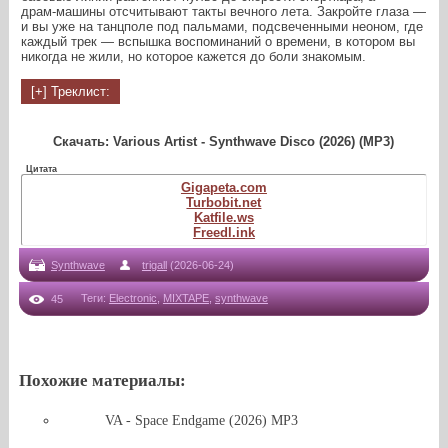
драм‑машины отсчитывают такты вечного лета. Закройте глаза —
и вы уже на танцполе под пальмами, подсвеченными неоном, где
каждый трек — вспышка воспоминаний о времени, в котором вы
никогда не жили, но которое кажется до боли знакомым.
Скачать: Various Artist - Synthwave Disco (2026) (MP3)
Цитата
Gigapeta.com
Turbobit.net
Katfile.ws
Freedl.ink
Synthwave
trigall
(2026-06-24)
Теги
:
Electronic
,
MIXTAPE
,
synthwave
45
Похожие материалы:
VA - Space Endgame (2026) MP3